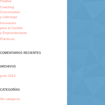
Positiva
Coaching
Comunicativo
y Liderazgo
Innovación
para el Cambio
y Emprendimiento
Prácticum
COMENTARIOS RECIENTES
ARCHIVOS
junio 2014
CATEGORÍAS
Sin categoría