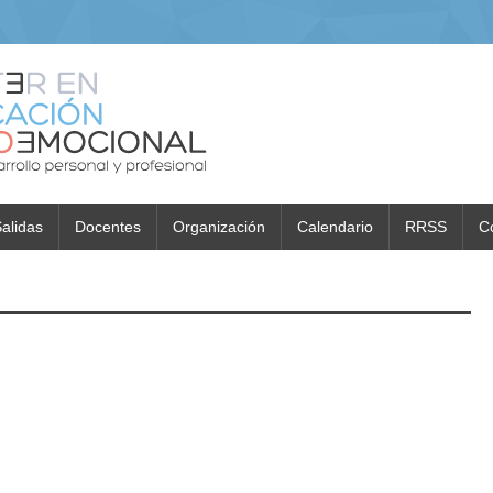
alidas
Docentes
Organización
Calendario
RRSS
C