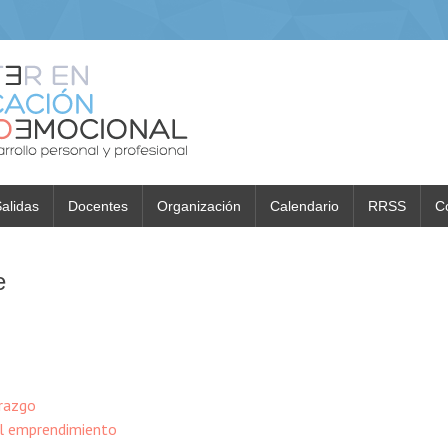
alidas
Docentes
Organización
Calendario
RRSS
C
e
erazgo
el emprendimiento