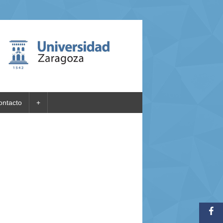
ontacto
+