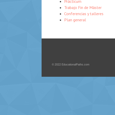
Prácticum
Trabajo Fin de Máster
Conferencias y talleres
Plan general
© 2022
EducationalPaths.com