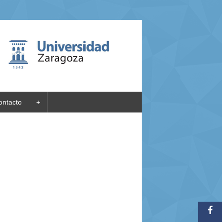
ontacto
+