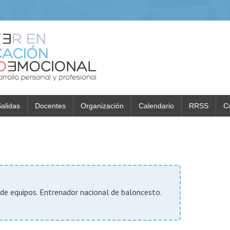
alidas
Docentes
Organización
Calendario
RRSS
C
de equipos. Entrenador nacional de baloncesto.