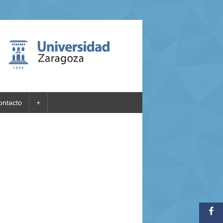
ontacto
+