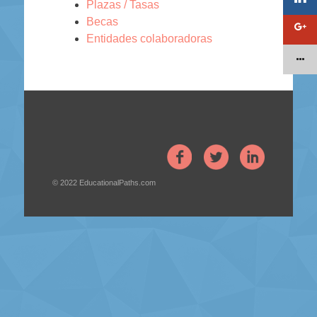
Plazas / Tasas
Becas
Entidades colaboradoras
© 2022
EducationalPaths.com