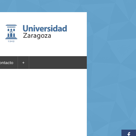
ontacto
+