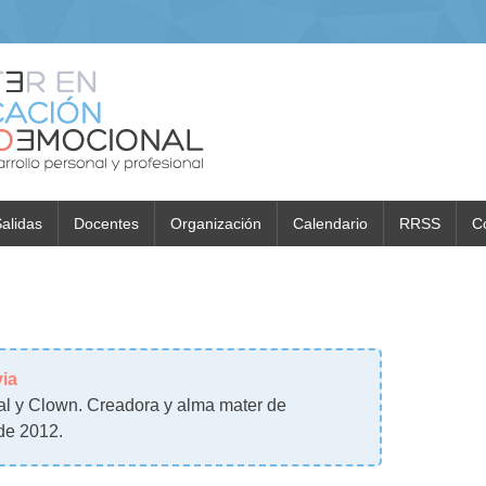
alidas
Docentes
Organización
Calendario
RRSS
C
via
l y Clown. Creadora y alma mater de
sde 2012
.