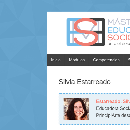
Inicio
Módulos
Competencias
S
Silvia Estarreado
Estarreado, Sil
Educadora Socia
PrincipiArte de