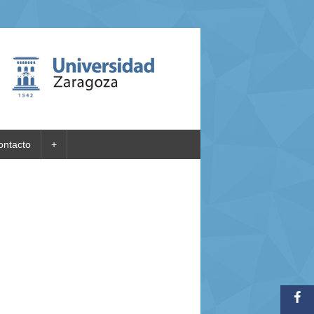
ontacto
+