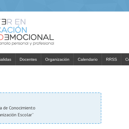
alidas
Docentes
Organización
Calendario
RRSS
C
ea de Conocimiento
anización Escolar”